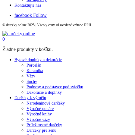
Kontaktujte nás
facebook
Follow
© darceky.online 2025 | Všetky ceny sú uvedené vrátane DPH.
0
Žiadne produkty v košíku.
Bytové doplnky a dekorácie
Porcelán
Keramika
Vázy
Sochy
Podnosy a podstavce pod sviečku
Dekorácie a doplnky
Darčeky k výročiu
Narodeninové darčeky
Výročné poháre
Výročné knihy
Výročné vázy
Príležitostné darčeky
Darčeky pre ženu