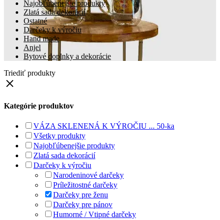
Najobľúbenejšie produkty
Zlatá sada dekorácií
Ostatné
Darčeky k výročiu
Hand made
Anjel
Bytové doplnky a dekorácie
Triediť produkty
Kategórie produktov
VÁZA SKLENENÁ K VÝROČIU ... 50-ka
Všetky produkty
Najobľúbenejšie produkty
Zlatá sada dekorácií
Darčeky k výročiu
Narodeninové darčeky
Príležitostné darčeky
Darčeky pre ženu
Darčeky pre pánov
Humorné / Vtipné darčeky