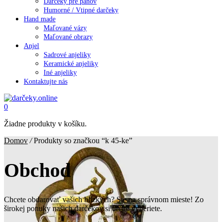
Darčeky pre pánov
Humorné / Vtipné darčeky
Hand made
Maľované vázy
Maľované obrazy
Anjel
Sadrové anjeliky
Keramické anjeliky
Iné anjeliky
Kontaktujte nás
0
Žiadne produkty v košíku.
Domov
/
Produkty so značkou “k 45-ke”
Obchod
Chcete obdarovať vašich blízkych? Ste na správnom mieste! Zo
širokej ponuky našich darčekov si určite vyberiete.