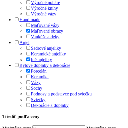
Výročné poháre
Výročné knihy
Výročné vázy
Hand made
Maľované vázy
Maľované obrazy
Vankúše a deky
Anjel
Sadrové anjeliky
Keramické anjeliky
Iné anjeliky
Bytové doplnky a dekorácie
Porcelán
Keramika
Vázy
Sochy
Podnosy a podstavce pod sviečku
Sviečky
Dekorácie a doplnky
Triediť podľa ceny