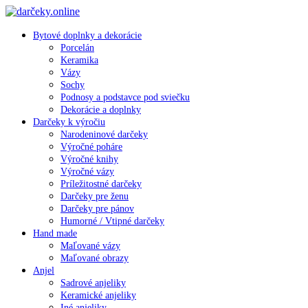
Bytové doplnky a dekorácie
Porcelán
Keramika
Vázy
Sochy
Podnosy a podstavce pod sviečku
Dekorácie a doplnky
Darčeky k výročiu
Narodeninové darčeky
Výročné poháre
Výročné knihy
Výročné vázy
Príležitostné darčeky
Darčeky pre ženu
Darčeky pre pánov
Humorné / Vtipné darčeky
Hand made
Maľované vázy
Maľované obrazy
Anjel
Sadrové anjeliky
Keramické anjeliky
Iné anjeliky