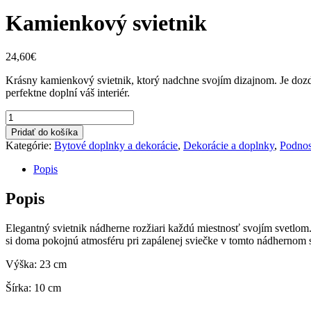
Kamienkový svietnik
24,60
€
Krásny kamienkový svietnik, ktorý nadchne svojím dizajnom. Je dozd
perfektne doplní váš interiér.
Kamienkový
svietnik
Pridať do košíka
quantity
Kategórie:
Bytové doplnky a dekorácie
,
Dekorácie a doplnky
,
Podnos
Popis
Popis
Elegantný svietnik nádherne rozžiari každú miestnosť svojím svetlom
si doma pokojnú atmosféru pri zapálenej sviečke v tomto nádhernom s
Výška: 23 cm
Šírka: 10 cm