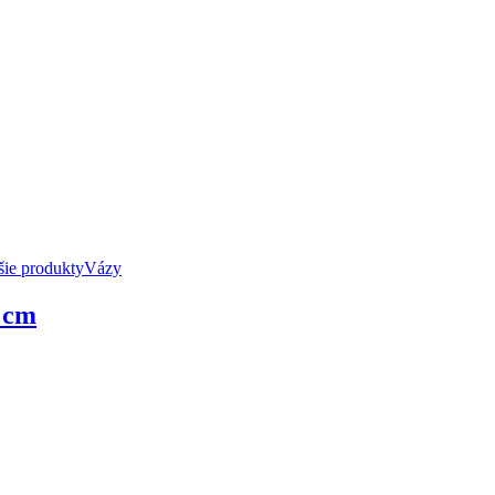
ie produkty
Vázy
 cm