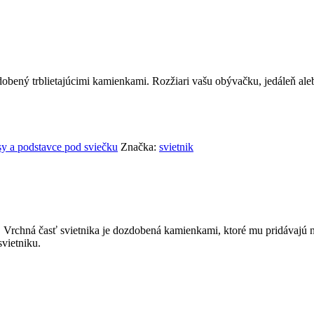
obený trblietajúcimi kamienkami. Rozžiari vašu obývačku, jedáleň al
y a podstavce pod sviečku
Značka:
svietnik
. Vrchná časť svietnika je dozdobená kamienkami, ktoré mu pridávajú n
vietniku.