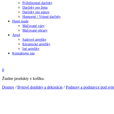
Príležitostné darčeky
Darčeky pre ženu
Darčeky pre pánov
Humorné / Vtipné darčeky
Hand made
Maľované vázy
Maľované obrazy
Anjel
Sadrové anjeliky
Keramické anjeliky
Iné anjeliky
Kontaktujte nás
0
Žiadne produkty v košíku.
Domov
/
Bytové doplnky a dekorácie
/
Podnosy a podstavce pod svi