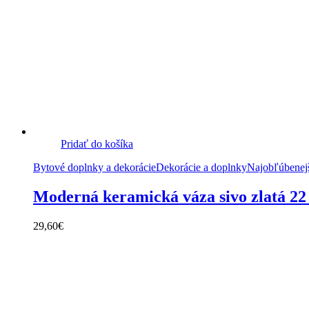
Pridať do košíka
Bytové doplnky a dekorácie
Dekorácie a doplnky
Najobľúbenejš
Moderná keramická váza sivo zlatá 22
29,60
€