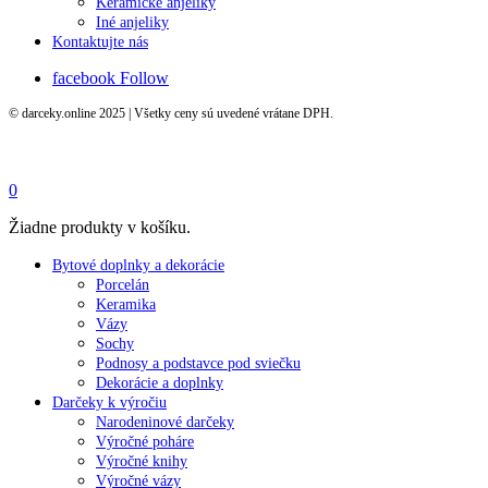
Keramické anjeliky
Iné anjeliky
Kontaktujte nás
facebook
Follow
© darceky.online 2025 | Všetky ceny sú uvedené vrátane DPH.
0
Žiadne produkty v košíku.
Bytové doplnky a dekorácie
Porcelán
Keramika
Vázy
Sochy
Podnosy a podstavce pod sviečku
Dekorácie a doplnky
Darčeky k výročiu
Narodeninové darčeky
Výročné poháre
Výročné knihy
Výročné vázy