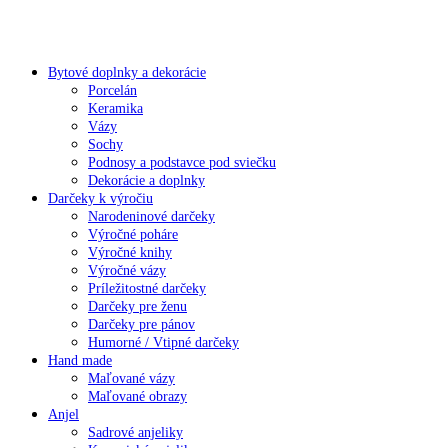
Bytové doplnky a dekorácie
Porcelán
Keramika
Vázy
Sochy
Podnosy a podstavce pod sviečku
Dekorácie a doplnky
Darčeky k výročiu
Narodeninové darčeky
Výročné poháre
Výročné knihy
Výročné vázy
Príležitostné darčeky
Darčeky pre ženu
Darčeky pre pánov
Humorné / Vtipné darčeky
Hand made
Maľované vázy
Maľované obrazy
Anjel
Sadrové anjeliky