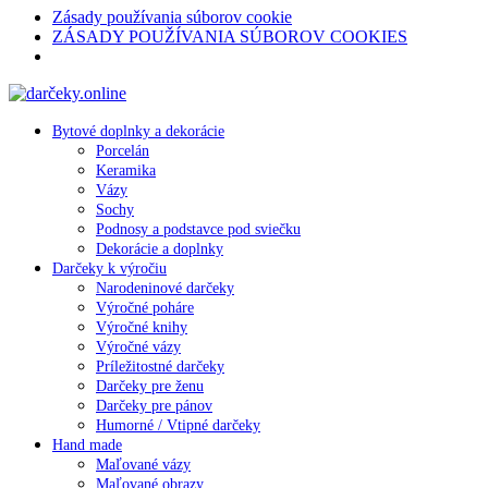
Zásady používania súborov cookie
ZÁSADY POUŽÍVANIA SÚBOROV COOKIES
Bytové doplnky a dekorácie
Porcelán
Keramika
Vázy
Sochy
Podnosy a podstavce pod sviečku
Dekorácie a doplnky
Darčeky k výročiu
Narodeninové darčeky
Výročné poháre
Výročné knihy
Výročné vázy
Príležitostné darčeky
Darčeky pre ženu
Darčeky pre pánov
Humorné / Vtipné darčeky
Hand made
Maľované vázy
Maľované obrazy