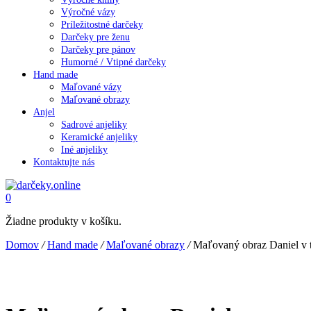
Výročné vázy
Príležitostné darčeky
Darčeky pre ženu
Darčeky pre pánov
Humorné / Vtipné darčeky
Hand made
Maľované vázy
Maľované obrazy
Anjel
Sadrové anjeliky
Keramické anjeliky
Iné anjeliky
Kontaktujte nás
0
Žiadne produkty v košíku.
Domov
/
Hand made
/
Maľované obrazy
/
Maľovaný obraz Daniel v