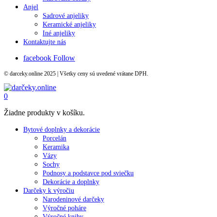
Anjel
Sadrové anjeliky
Keramické anjeliky
Iné anjeliky
Kontaktujte nás
facebook
Follow
© darceky.online 2025 | Všetky ceny sú uvedené vrátane DPH.
0
Žiadne produkty v košíku.
Bytové doplnky a dekorácie
Porcelán
Keramika
Vázy
Sochy
Podnosy a podstavce pod sviečku
Dekorácie a doplnky
Darčeky k výročiu
Narodeninové darčeky
Výročné poháre
Výročné knihy