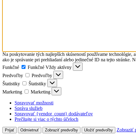
Na poskytovanie tých najlepších skúseností používame technológie, a
ako je správanie pri prehliadaní alebo jedinečné ID na tejto stránke. 
Funkčné
Funkčné
Vždy aktívny
Predvoľby
Predvoľby
Štatistiky
Štatistiky
Marketing
Marketing
Spravovať možnosti
Správa služieb
Spravovať {vendor_count} dodávateľov
Prečítajte si viac o týchto účeloch
Zobraziť 
Prijať
Odmietnuť
Zobraziť predvoľby
Uložiť predvoľby