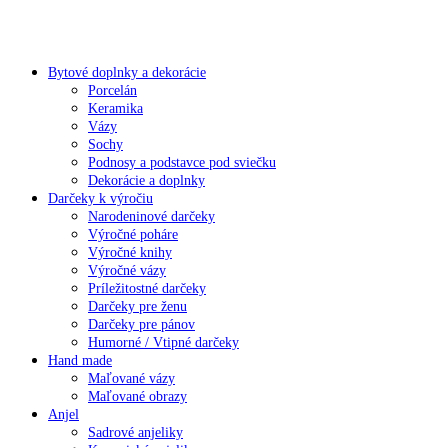
Bytové doplnky a dekorácie
Porcelán
Keramika
Vázy
Sochy
Podnosy a podstavce pod sviečku
Dekorácie a doplnky
Darčeky k výročiu
Narodeninové darčeky
Výročné poháre
Výročné knihy
Výročné vázy
Príležitostné darčeky
Darčeky pre ženu
Darčeky pre pánov
Humorné / Vtipné darčeky
Hand made
Maľované vázy
Maľované obrazy
Anjel
Sadrové anjeliky