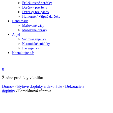
Príležitostné darčeky
Darčeky pre ženu
Darčeky pre pánov
Humorné / Vtipné darčeky
Hand made
Maľované vázy
Maľované obrazy
Anjel
Sadrové anjeliky
Keramické anjeliky
Iné anjeliky
Kontaktujte nás
0
Žiadne produkty v košíku.
Domov
/
Bytové doplnky a dekorácie
/
Dekorácie a
doplnky
/
Porcelánová súprava