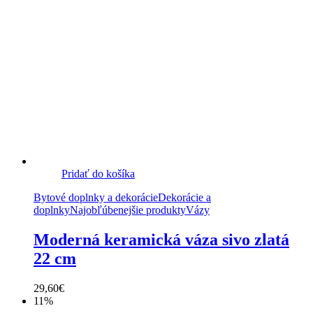
Pridať do košíka
Bytové doplnky a dekorácie
Dekorácie a
doplnky
Najobľúbenejšie produkty
Vázy
Moderná keramická váza sivo zlatá
22 cm
29,60
€
11%