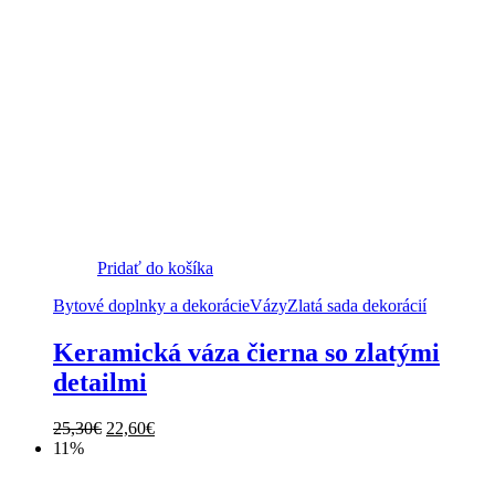
Pridať do košíka
Bytové doplnky a dekorácie
Vázy
Zlatá sada dekorácií
Keramická váza čierna so zlatými
detailmi
Pôvodná
Aktuálna
25,30
€
22,60
€
cena
cena
11%
bola:
je:
25,30€.
22,60€.