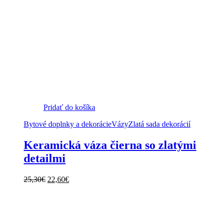
Pridať do košíka
Bytové doplnky a dekorácie
Vázy
Zlatá sada dekorácií
Keramická váza čierna so zlatými
detailmi
Pôvodná
Aktuálna
25,30
€
22,60
€
cena
cena
bola:
je:
25,30€.
22,60€.