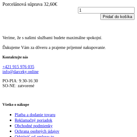
Porcelánová súprava
32,60
€
P
s
Pridať do košíka
q
Veríme, že s našimi službami budete maximálne spokojní.
Ďakujeme Vám za dôveru a prajeme príjemné nakupovanie.
Kontaktujte nás
+421 915 976 035
info@darceky.online
PO-PIA: 9:30-16:30
SO-NE: zatvorené
Všetko o nákupe
Platba a dodanie tovaru
Reklamačný poriadok
Obchodné podmienky
Ochrana osobných údajov
Odstúpiť od zmluvy tu