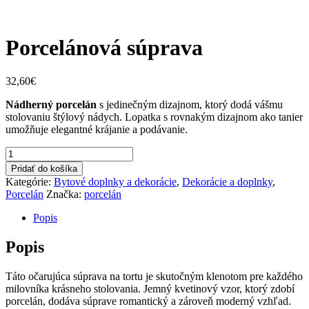
Porcelánová súprava
32,60
€
Nádherný porcelán
s jedinečným dizajnom, ktorý dodá vášmu
stolovaniu štýlový nádych. Lopatka s rovnakým dizajnom ako tanier
umožňuje elegantné krájanie a podávanie.
Porcelánová
súprava
Pridať do košíka
quantity
Kategórie:
Bytové doplnky a dekorácie
,
Dekorácie a doplnky
,
Porcelán
Značka:
porcelán
Popis
Popis
Táto očarujúca súprava na tortu je skutočným klenotom pre každého
milovníka krásneho stolovania. Jemný kvetinový vzor, ktorý zdobí
porcelán, dodáva súprave romantický a zároveň moderný vzhľad.