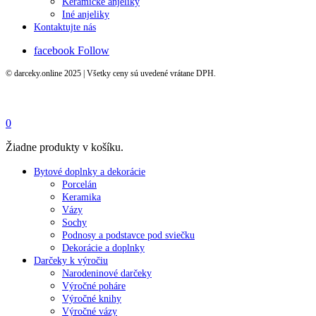
Keramické anjeliky
Iné anjeliky
Kontaktujte nás
facebook
Follow
© darceky.online 2025 | Všetky ceny sú uvedené vrátane DPH.
0
Žiadne produkty v košíku.
Bytové doplnky a dekorácie
Porcelán
Keramika
Vázy
Sochy
Podnosy a podstavce pod sviečku
Dekorácie a doplnky
Darčeky k výročiu
Narodeninové darčeky
Výročné poháre
Výročné knihy
Výročné vázy