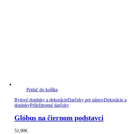
Pridať do košíka
Bytové doplnky a dekorácie
Darčeky pre pánov
Dekorácie a
doplnky
Príležitostné darčeky
Glóbus na čiernom podstavci
51,90
€