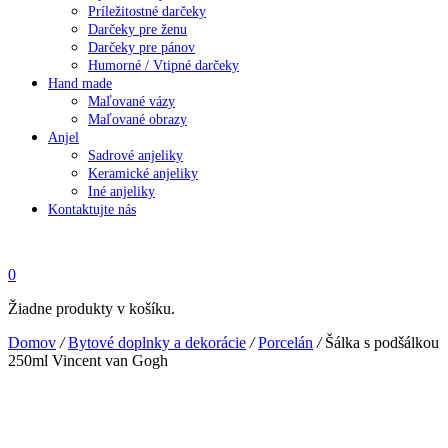
Príležitostné darčeky
Darčeky pre ženu
Darčeky pre pánov
Humorné / Vtipné darčeky
Hand made
Maľované vázy
Maľované obrazy
Anjel
Sadrové anjeliky
Keramické anjeliky
Iné anjeliky
Kontaktujte nás
0
Žiadne produkty v košíku.
Domov
/
Bytové doplnky a dekorácie
/
Porcelán
/
Šálka s podšálkou
250ml Vincent van Gogh