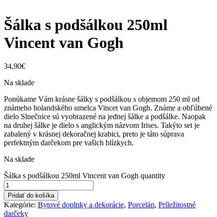
Šálka s podšálkou 250ml
Vincent van Gogh
34,90
€
Na sklade
Ponúkame Vám krásne šálky s podšálkou s objemom 250 ml od
známeho holandského umelca Vincet van Gogh. Známe a obľúbené
dielo Slnečnice sú vyobrazené na jednej šálke a podšálke. Naopak
na druhej šálke je dielo s anglickým názvom Irises. Takýto set je
zabalený v krásnej dekoračnej krabici, preto je táto súprava
perfektným darčekom pre vašich blízkych.
Na sklade
Šálka s podšálkou 250ml Vincent van Gogh quantity
Pridať do košíka
Kategórie:
Bytové doplnky a dekorácie
,
Porcelán
,
Príležitostné
darčeky