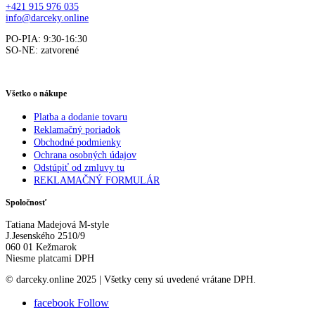
+421 915 976 035
info@darceky.online
PO-PIA: 9:30-16:30
SO-NE: zatvorené
Všetko o nákupe
Platba a dodanie tovaru
Reklamačný poriadok
Obchodné podmienky
Ochrana osobných údajov
Odstúpiť od zmluvy tu
REKLAMAČNÝ FORMULÁR
Spoločnosť
Tatiana Madejová M-style
J.Jesenského 2510/9
060 01 Kežmarok
Niesme platcami DPH
© darceky.online 2025 | Všetky ceny sú uvedené vrátane DPH.
facebook
Follow