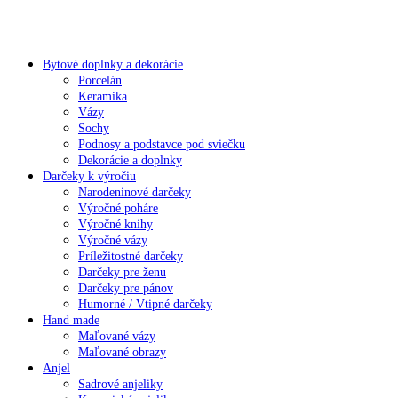
Bytové doplnky a dekorácie
Porcelán
Keramika
Vázy
Sochy
Podnosy a podstavce pod sviečku
Dekorácie a doplnky
Darčeky k výročiu
Narodeninové darčeky
Výročné poháre
Výročné knihy
Výročné vázy
Príležitostné darčeky
Darčeky pre ženu
Darčeky pre pánov
Humorné / Vtipné darčeky
Hand made
Maľované vázy
Maľované obrazy
Anjel
Sadrové anjeliky