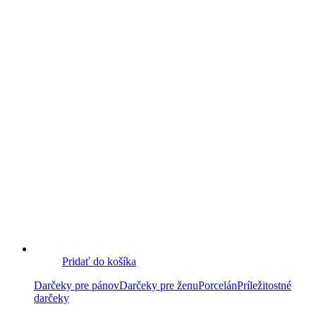
Pridať do košíka
Darčeky pre pánov
Darčeky pre ženu
Porcelán
Príležitostné
darčeky