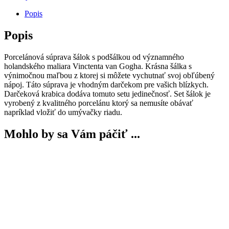
Popis
Popis
Porcelánová súprava šálok s podšálkou od významného
holandského maliara Vinctenta van Gogha. Krásna šálka s
výnimočnou maľbou z ktorej si môžete vychutnať svoj obľúbený
nápoj. Táto súprava je vhodným darčekom pre vašich blízkych.
Darčeková krabica dodáva tomuto setu jedinečnosť. Set šálok je
vyrobený z kvalitného porcelánu ktorý sa nemusíte obávať
napríklad vložiť do umývačky riadu.
Mohlo by sa Vám páčiť ...