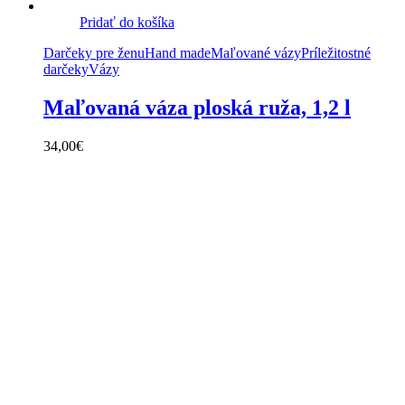
Pridať do košíka
Darčeky pre ženu
Hand made
Maľované vázy
Príležitostné
darčeky
Vázy
Maľovaná váza ploská ruža, 1,2 l
34,00
€