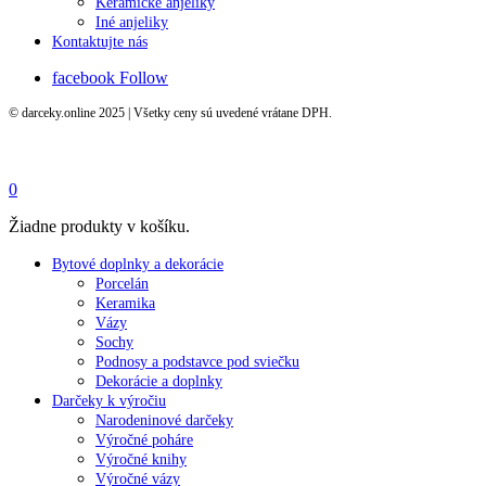
Keramické anjeliky
Iné anjeliky
Kontaktujte nás
facebook
Follow
© darceky.online 2025 | Všetky ceny sú uvedené vrátane DPH.
0
Žiadne produkty v košíku.
Bytové doplnky a dekorácie
Porcelán
Keramika
Vázy
Sochy
Podnosy a podstavce pod sviečku
Dekorácie a doplnky
Darčeky k výročiu
Narodeninové darčeky
Výročné poháre
Výročné knihy
Výročné vázy