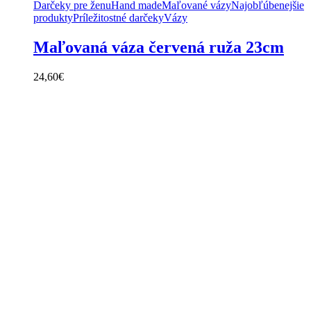
Darčeky pre ženu
Hand made
Maľované vázy
Najobľúbenejšie
produkty
Príležitostné darčeky
Vázy
Maľovaná váza červená ruža 23cm
24,60
€