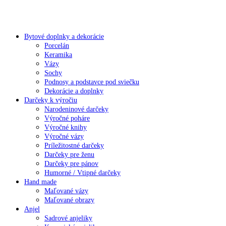
Bytové doplnky a dekorácie
Porcelán
Keramika
Vázy
Sochy
Podnosy a podstavce pod sviečku
Dekorácie a doplnky
Darčeky k výročiu
Narodeninové darčeky
Výročné poháre
Výročné knihy
Výročné vázy
Príležitostné darčeky
Darčeky pre ženu
Darčeky pre pánov
Humorné / Vtipné darčeky
Hand made
Maľované vázy
Maľované obrazy
Anjel
Sadrové anjeliky