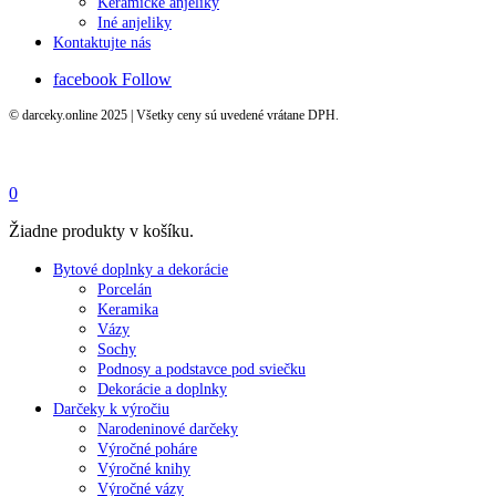
Keramické anjeliky
Iné anjeliky
Kontaktujte nás
facebook
Follow
© darceky.online 2025 | Všetky ceny sú uvedené vrátane DPH.
0
Žiadne produkty v košíku.
Bytové doplnky a dekorácie
Porcelán
Keramika
Vázy
Sochy
Podnosy a podstavce pod sviečku
Dekorácie a doplnky
Darčeky k výročiu
Narodeninové darčeky
Výročné poháre
Výročné knihy
Výročné vázy