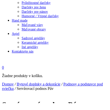
Príležitostné darčeky
Darčeky pre ženu
Darčeky pre pánov
Humorné / Vtipné darčeky
Hand made
Maľované vázy
Maľované obrazy
Anjel
Sadrové anjeliky
Keramické anjeliky
Iné anjeliky
Kontaktujte nás
0
Žiadne produkty v košíku.
Domov
/
Bytové doplnky a dekorácie
/
Podnosy a podstavce pod
sviečku
/
Servírovací podnos Páv
Servírovací podnos Páv