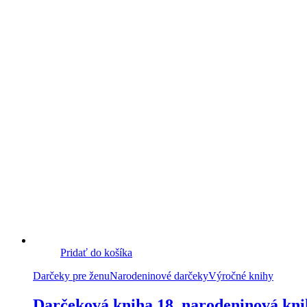
Pridať do košíka
Darčeky pre ženu
Narodeninové darčeky
Výročné knihy
Darčeková kniha 18, narodeninová kni