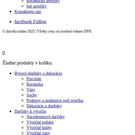
Keramické anjeliky
Iné anjeliky
Kontaktujte nás
facebook
Follow
© darceky.online 2025 | Všetky ceny sú uvedené vrátane DPH.
0
Žiadne produkty v košíku.
Bytové doplnky a dekorácie
Porcelán
Keramika
Vázy
Sochy
Podnosy a podstavce pod sviečku
Dekorácie a doplnky
Darčeky k výročiu
Narodeninové darčeky
Výročné poháre
Výročné knihy
Výročné vázy