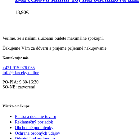
18,90
€
Veríme, že s našimi službami budete maximálne spokojní.
Ďakujeme Vám za dôveru a prajeme príjemné nakupovanie.
Kontaktujte nás
+421 915 976 035
info@darceky.online
PO-PIA: 9:30-16:30
SO-NE: zatvorené
Všetko o nákupe
Platba a dodanie tovaru
Reklamačný poriadok
Obchodné podmienky
Ochrana osobných údajov
Odstúpiť od zmluvy tu