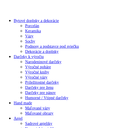
Bytové doplnky a dekorácie
Porcelán
Keramika
Vázy
Sochy
Podnosy a podstavce pod sviečku
Dekorácie a doplnky
Darčeky k výročiu
Narodeninové darčeky
Výročné poháre
Výročné knihy
Výročné vázy
Príležitostné darčeky
Darčeky pre ženu
Darčeky pre pánov
Humorné / Vtipné darčeky
Hand made
Maľované vázy
Maľované obrazy
Anjel
Sadrové anjeliky