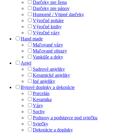
Darčeky pre ženu
Darčeky pre pánov
Humorné / Vtipné darčeky
Výročné poháre
Výročné knihy
Výročné vázy
Hand made
Maľované vázy
Maľované obrazy
Vankúše a deky
Anjel
Sadrové anjeliky
Keramické anjeliky
Iné anjeliky
Bytové doplnky a dekorácie
Porcelán
Keramika
Vázy
Sochy
Podnosy a podstavce pod sviečku
Sviečky
Dekorácie a doplnky