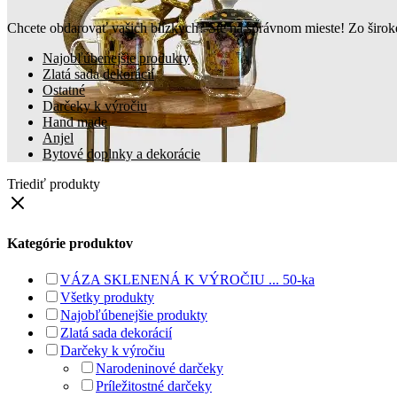
Chcete obdarovať vašich blízkych? Ste na správnom mieste! Zo široke
Najobľúbenejšie produkty
Zlatá sada dekorácií
Ostatné
Darčeky k výročiu
Hand made
Anjel
Bytové doplnky a dekorácie
Triediť produkty
Kategórie produktov
VÁZA SKLENENÁ K VÝROČIU ... 50-ka
Všetky produkty
Najobľúbenejšie produkty
Zlatá sada dekorácií
Darčeky k výročiu
Narodeninové darčeky
Príležitostné darčeky