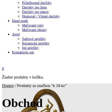
Príležitostné darčeky
Darčeky pre ženu
Darčeky pre pánov
Humorné / Vtipné darčeky
Hand made
Maľované vázy
Maľované obrazy
Anjel
Sadrové anjeliky
Keramické anjeliky
Iné anjeliky
Kontaktujte nás
0
Žiadne produkty v košíku.
Domov
/
Produkty so značkou “k 18-ke”
Obchod