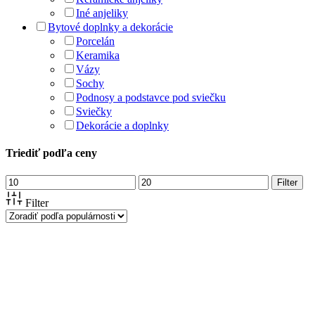
Iné anjeliky
Bytové doplnky a dekorácie
Porcelán
Keramika
Vázy
Sochy
Podnosy a podstavce pod sviečku
Sviečky
Dekorácie a doplnky
Triediť podľa ceny
Minimálna
Maximálna
Filter
cena
cena
Filter