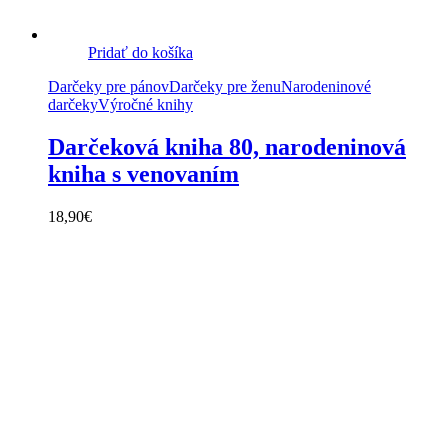
Pridať do košíka
Darčeky pre pánov
Darčeky pre ženu
Narodeninové
darčeky
Výročné knihy
Darčeková kniha 80, narodeninová
kniha s venovaním
18,90
€