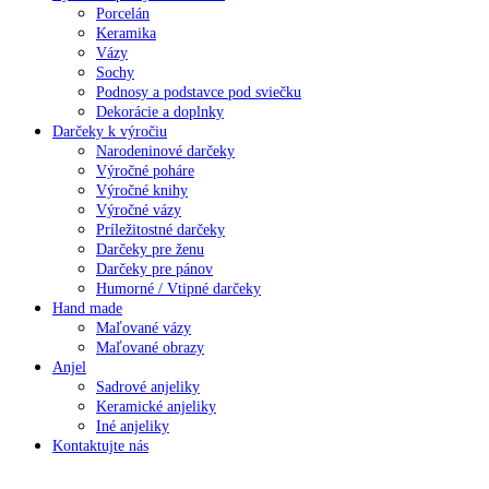
Porcelán
Keramika
Vázy
Sochy
Podnosy a podstavce pod sviečku
Dekorácie a doplnky
Darčeky k výročiu
Narodeninové darčeky
Výročné poháre
Výročné knihy
Výročné vázy
Príležitostné darčeky
Darčeky pre ženu
Darčeky pre pánov
Humorné / Vtipné darčeky
Hand made
Maľované vázy
Maľované obrazy
Anjel
Sadrové anjeliky
Keramické anjeliky
Iné anjeliky
Kontaktujte nás