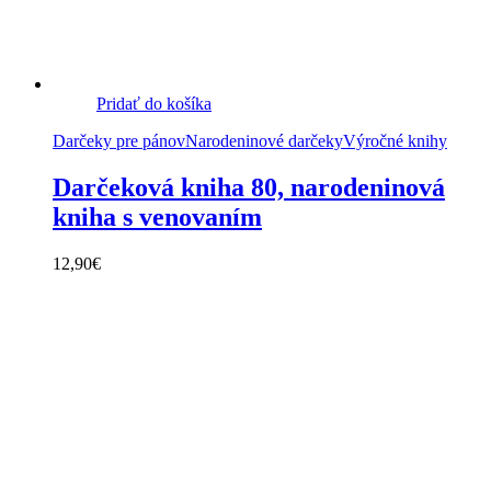
Pridať do košíka
Darčeky pre pánov
Narodeninové darčeky
Výročné knihy
Darčeková kniha 80, narodeninová
kniha s venovaním
12,90
€