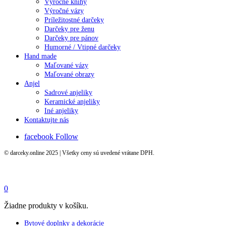
Výročné knihy
Výročné vázy
Príležitostné darčeky
Darčeky pre ženu
Darčeky pre pánov
Humorné / Vtipné darčeky
Hand made
Maľované vázy
Maľované obrazy
Anjel
Sadrové anjeliky
Keramické anjeliky
Iné anjeliky
Kontaktujte nás
facebook
Follow
© darceky.online 2025 | Všetky ceny sú uvedené vrátane DPH.
0
Žiadne produkty v košíku.
Bytové doplnky a dekorácie