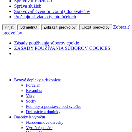
Spravovať možnosti
Správa služieb
Spravovať {vendor_count} dodávateľov
Prečítajte si viac o týchto účeloch
Zobraziť
Prijať
Odmietnuť
Zobraziť predvoľby
Uložiť predvoľby
predvoľby
Zásady používania súborov cookie
ZÁSADY POUŽÍVANIA SÚBOROV COOKIES
Bytové doplnky a dekorácie
Porcelán
Keramika
Vázy
Sochy
Podnosy a podstavce pod sviečku
Dekorácie a doplnky
Darčeky k výročiu
Narodeninové darčeky
Výročné poháre