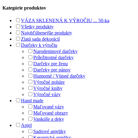
Kategórie produktov
VÁZA SKLENENÁ K VÝROČIU ... 50-ka
Všetky produkty
Najobľúbenejšie produkty
Zlatá sada dekorácií
Darčeky k výročiu
Narodeninové darčeky
Príležitostné darčeky
Darčeky pre ženu
Darčeky pre pánov
Humorné / Vtipné darčeky
Výročné poháre
Výročné knihy
Výročné vázy
Hand made
Maľované vázy
Maľované obrazy
Vankúše a deky
Anjel
Sadrové anjeliky
Keramické anjeliky