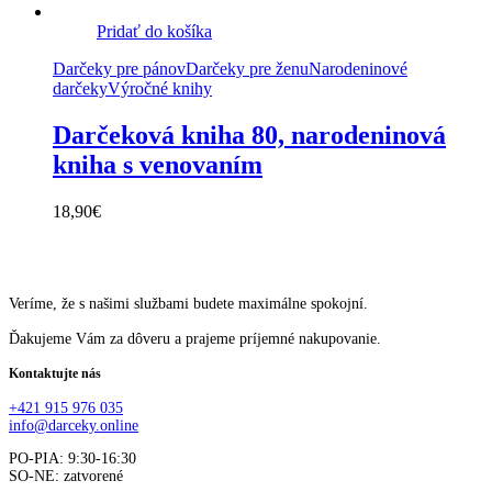
Pridať do košíka
Darčeky pre pánov
Darčeky pre ženu
Narodeninové
darčeky
Výročné knihy
Darčeková kniha 80, narodeninová
kniha s venovaním
18,90
€
Veríme, že s našimi službami budete maximálne spokojní.
Ďakujeme Vám za dôveru a prajeme príjemné nakupovanie.
Kontaktujte nás
+421 915 976 035
info@darceky.online
PO-PIA: 9:30-16:30
SO-NE: zatvorené