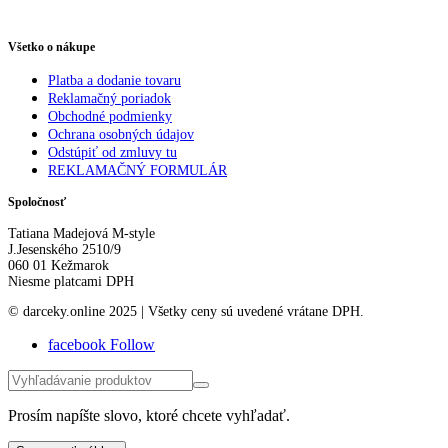
Všetko o nákupe
Platba a dodanie tovaru
Reklamačný poriadok
Obchodné podmienky
Ochrana osobných údajov
Odstúpiť od zmluvy tu
REKLAMAČNÝ FORMULÁR
Spoločnosť
Tatiana Madejová M-style
J.Jesenského 2510/9
060 01 Kežmarok
Niesme platcami DPH
© darceky.online 2025 | Všetky ceny sú uvedené vrátane DPH.
facebook
Follow
Prosím napíšte slovo, ktoré chcete vyhľadať.